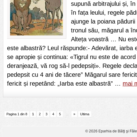
supună arbitrajului și, î
în fața leului, regele păd
ajunge la poiana pădurii
tronul său, măgarul a în
Alteța voastră … Nu est
este albastră? Leul răspunde:- Adevărat, iarba 
se apropie și continua: «Tigrul nu este de acor
deranjează, vă rog să-l pedepsiți». Regele declar
pedepsit cu 4 ani de tăcere” Măgarul sare fericit
fericit și repetând: „Iarba este albastră” …
mai 
Pagina 1 din 8
1
2
3
4
5
...
»
Ultima
© 2026 Eparhia de Bălţi şi Făl