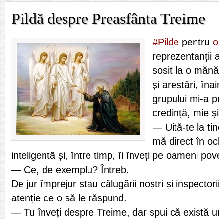
Pildă despre Preasfânta Treime
#Pilde
pentru
o
reprezentanții a
sosit la o mănăs
și arestări, îna
grupului mi-a p
credință, mie și
— Uită-te la tin
mă direct în oc
inteligentă și, între timp, îi înveți pe oameni pove
— Ce, de exemplu? Întreb.
De jur împrejur stau călugării noștri și inspector
atenție ce o să le răspund.
— Tu înveți despre Treime, dar spui că există 