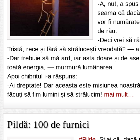
-A, nu!, a spus
seama că dacă 
vor fi numărate
de rău.
-Deci vrei să r
Tristă, rece și fără să strălucești vreodată? — a 
-Dar trebuie să mă ard, iar asta doare și de 
toată energia, — murmură lumânarea.
Apoi chibritul i-a răspuns:
-Ai dreptate! Dar aceasta este misiunea noastră
făcuți să fim lumini și să strălucim!
mai mult…
Pildă: 100 de furnici
#Pilde
. Știai că, dacă 