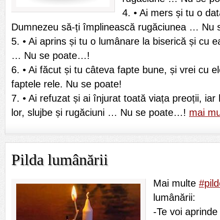
4. • Ai mers și tu o dat
Dumnezeu să-ți împlinească rugăciunea … Nu 
5. • Ai aprins și tu o lumânare la biserică și cu e
… Nu se poate…!
6. • Ai făcut și tu câteva fapte bune, și vrei cu
faptele rele. Nu se poate!
7. • Ai refuzat și ai înjurat toată viața preoții, iar 
lor, slujbe și rugăciuni … Nu se poate…!
mai m
Pilda lumânării
Mai multe
#pil
lumânării:
-Te voi aprinde 