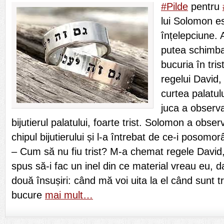
#Pilde
pentru
lui Solomon es
înțelepciune. A
putea schimba 
bucuria în tris
regelui David, 
curtea palatul
juca a observat
bijutierul palatului, foarte trist. Solomon a obser
chipul bijutierului și l-a întrebat de ce-i posomor
– Cum să nu fiu trist? M-a chemat regele David, 
spus să-i fac un inel din ce material vreau eu, d
două însușiri: când mă voi uita la el când sunt t
bucure
mai mult…