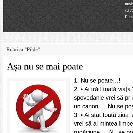
Arhie
Socia
impor
comu
Rubrica "Pilde"
Așa nu se mai poate
1. Nu se poate…!
2. • Ai trăit toată viața
spovedanie vrei să prim
un canon … Nu se po
3. • Ai stat toată ziua l
vrei să ai mintea limpe
rugăciune … Nu se p