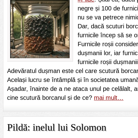
negre și 100 de furnici
nu se va petrece nimi
Dar, dacă scuturi borc
furnicile încep să se 
Furnicile roșii conside
dușmanii lor, iar furni
furnicile roșii dușmanii
Adevăratul dușman este cel care scutură borcan
Același lucru se întâmplă și în societatea uman
Așadar, înainte de a ne ataca unul pe celălalt, 
cine scutură borcanul și de ce?
mai mult…
Pildă: inelul lui Solomon