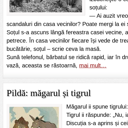
soțului:
— Ai auzit vreod
scandaluri din casa vecinilor? Poate mergi la ei ș
Soțul s-a ascuns lângă fereastra casei vecine, 
petrece. În casa vecinilor fiecare își vede de tre
bucătărie, soțul – scrie ceva la masă.
Sună telefonul, bărbatul se ridică rapid, iar în 
vază, aceasta se răstoarnă,
mai mult…
Pildă: măgarul și tigrul
Măgarul ii spune tigrului
Tigrul ii răspunde: „Nu, 
Discuția s-a aprins și ce