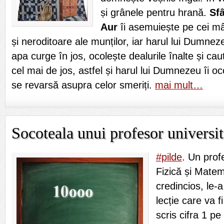
și grânele pentru hrană.
Sf
Aur
îi asemuiește pe cei mân
și neroditoare ale munților, iar harul lui Dumn
apa curge în jos, ocolește dealurile înalte și cau
cel mai de jos, astfel și harul lui Dumnezeu îi o
se revarsă asupra celor smeriți.
mai mult…
Socoteala unui profesor universit
#pilde
. Un profe
Fizică și Mate
credincios, le-a
lecție care va f
scris cifra 1 pe