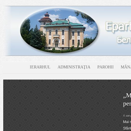
IERARHUL
ADMINISTRAŢIA
PAROHII
MĂNĂ
Par
spr
30 и
MINI
TERI