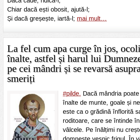
Dacă cade, ridică-l;
Chiar dacă ești obosit, ajută-l;
Și dacă greșește, iartă-l;
mai mult…
La fel cum apa curge în jos, ocol
înalte, astfel și harul lui Dumnez
pe cei mândri și se revarsă asupra
smeriți
#pilde.
Dacă mândria poate f
înalte de munte, goale și n
este ca o grădină înflorită s
roditoare, care se întinde în
vâlcele. Pe înălțimi nu creș
domnește veșnic frigul. În vă