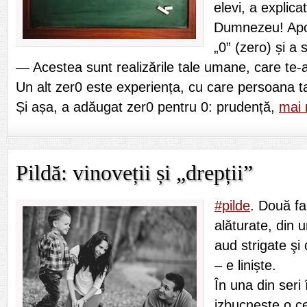
elevi, a explica
Dumnezeu! Apoi,
„0” (zero) și a 
— Acestea sunt realizările tale umane, care te-a
Un alt zer0 este experiența, cu care persoana t
Și așa, a adăugat zer0 pentru 0: prudență,
mai
Pildă: vinoveții și „drepții”
#pilde
. Două fa
alăturate, din 
aud strigate şi 
– e liniște.
În una din seri
izbucneşte o ce