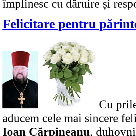
împlinesc cu dăruire și resp
Felicitare pentru părin
Cu prile
aducem cele mai sincere feli
Ioan Cărpineanu
, duhovni