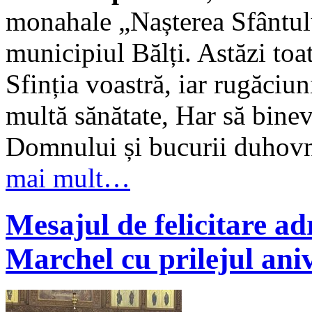
monahale „Nașterea Sfântul
municipiul Bălți. Astăzi toa
Sfinția voastră, iar rugăciu
multă sănătate, Har să binev
Domnului și bucurii duhovnic
mai mult…
Mesajul de felicitare ad
Marchel cu prilejul aniv