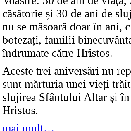
Voastre: 50 de ani de viață,
căsătorie și 30 de ani de slu
nu se măsoară doar în ani, ci
botezați, familii binecuvânt
îndrumate către Hristos.
Aceste trei aniversări nu rep
sunt mărturia unei vieți tră
slujirea Sfântului Altar și î
Hristos.
mai mult…