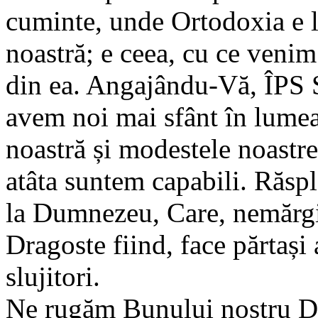
cuminte, unde Ortodoxia e la
noastră; e ceea, cu ce venim
din ea. Angajându-Vă, ÎPS St
avem noi mai sfânt în lumea
noastră și modestele noastr
atâta suntem capabili. Răspl
la Dumnezeu, Care, nemărgini
Dragoste fiind, face părtași 
slujitori.
Ne rugăm Bunului nostru D