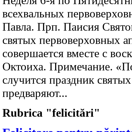
Неделя 6-я по Пятидесятн
всехвaльных первоверхов
Павла. Прп. Паисия Свято
святых первоверховных ап
совершается вместе с вос
Октоиха. Примечание. «По
случится праздник святых
предваряют...
Rubrica "felicitări"