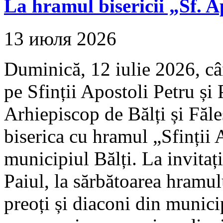
La hramul bisericii „Sf. A
13 июля 2026
Duminică, 12 iulie 2026, câ
pe Sfinții Apostoli Petru și 
Arhiepiscop de Bălți și Făleș
biserica cu hramul „Sfinții 
municipiul Bălți. La invitaț
Paiul, la sărbătoarea hramul
preoți și diaconi din municip