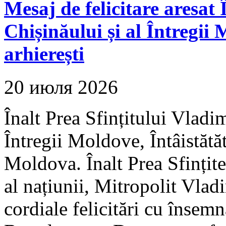
Mesaj de felicitare aresat
Chișinăului și al Întregii 
arhierești
20 июля 2026
Înalt Prea Sfințitului Vladim
Întregii Moldove, Întâistătă
Moldova. Înalt Prea Sfințit
al națiunii, Mitropolit Vlad
cordiale felicitări cu însemn