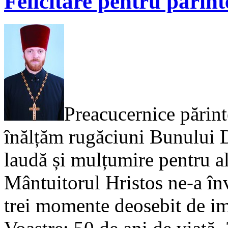
Felicitare pentru părint
Preacucernice părinte
înălțăm rugăciuni Bunului 
laudă și mulțumire pentru al
Mântuitorul Hristos ne-a î
trei momente deosebit de imp