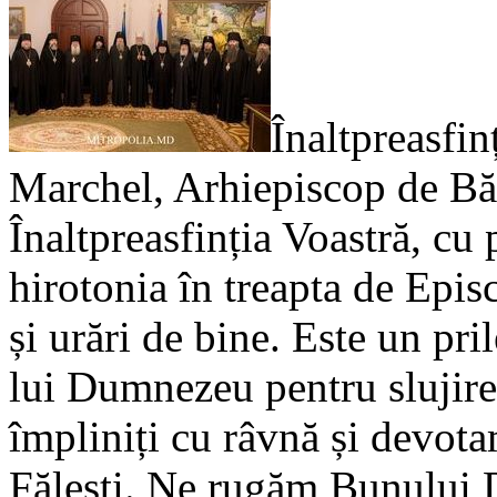
Înaltpreasfinț
Marchel, Arhiepiscop de Bălț
Înaltpreasfinția Voastră, cu p
hirotonia în treapta de Epis
și urări de bine. Este un pr
lui Dumnezeu pentru slujirea
împliniți cu râvnă și devota
Fălești. Ne rugăm Bunului