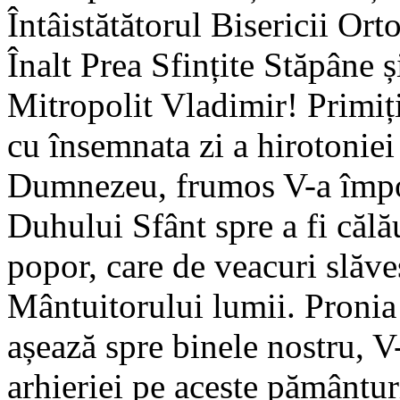
Întâistătătorul Bisericii O
Înalt Prea Sfințite Stăpâne ș
Mitropolit Vladimir! Primiți
cu însemnata zi a hirotoniei
Dumnezeu, frumos V-a împo
Duhului Sfânt spre a fi căl
popor, care de veacuri slăve
Mântuitorului lumii. Pronia
așează spre binele nostru, V
arhieriei pe aceste pământur