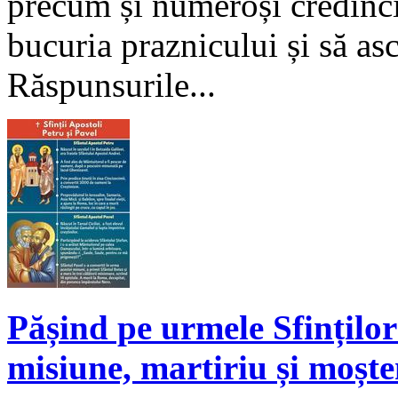
precum și numeroși credinci
bucuria praznicului și să as
Răspunsurile...
Pășind pe urmele Sfinților
misiune, martiriu și moște