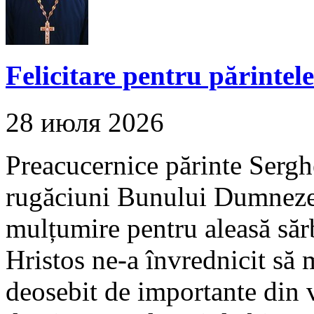
Felicitare pentru părintel
28 июля 2026
Preacucernice părinte Serghe
rugăciuni Bunului Dumnezeu,
mulțumire pentru aleasă săr
Hristos ne-a învrednicit s
deosebit de importante din v