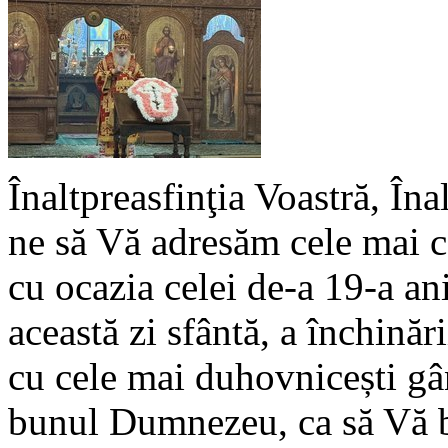
Înaltpreasfinţia Voastră, Îna
ne să Vă adresăm cele mai cor
cu ocazia celei de-a 19-a ani
această zi sfântă, a închinăr
cu cele mai duhovnicești gân
bunul Dumnezeu, ca să Vă b