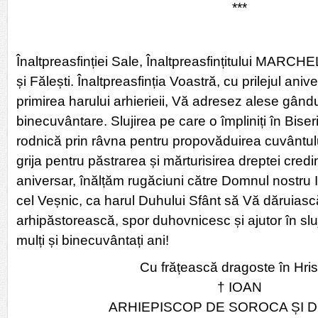
***
Înaltpreasfinției Sale, Înaltpreasfințitului MARCHE
și Fălești. Înaltpreasfinția Voastră, cu prilejul anive
primirea harului arhierieii, Vă adresez alese gândur
binecuvântare. Slujirea pe care o împliniți în Biseri
rodnică prin râvna pentru propovăduirea cuvântulu
grija pentru păstrarea și mărturisirea dreptei cre
aniversar, înălțăm rugăciuni către Domnul nostru I
cel Veșnic, ca harul Duhului Sfânt să Vă dăruiască
arhipăstorească, spor duhovnicesc și ajutor în sluj
mulți și binecuvântați ani!
Cu frățească dragoste în Hris
† IOAN
ARHIEPISCOP DE SOROCA ȘI 