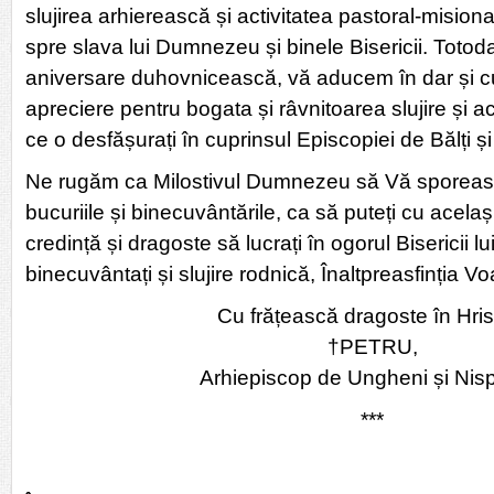
slujirea arhierească și activitatea pastoral-mision
spre slava lui Dumnezeu și binele Bisericii. Totod
aniversare duhovnicească, vă aducem în dar și cu
apreciere pentru bogata și râvnitoarea slujire și a
ce o desfășurați în cuprinsul Episcopiei de Bălți și
Ne rugăm ca Milostivul Dumnezeu să Vă sporeas
bucuriile și binecuvântările, ca să puteți cu acela
credință și dragoste să lucrați în ogorul Bisericii lu
binecuvântați și slujire rodnică, Înaltpreasfinția Vo
Cu frățească dragoste în Hris
†PETRU,
Arhiepiscop de Ungheni și Nis
***