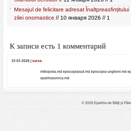
Mesajul de felicitare adresat Înaltpreasfințitul
zilei onomastice
// 10 января 2026 // 1
К записи есть 1 комментарий
15 03 2026 |
sursa
mitropolia.md episcopiasud.md episcopia-ungheni.md e
eparhiasoroca.md
© 2026 Eparhia de Bălţi şi Făl