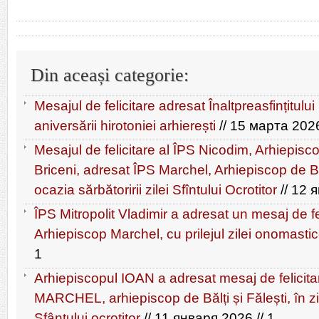
Din aceași categorie:
Mesajul de felicitare adresat Înaltpreasfințitului
aniversării hirotoniei arhierești
// 15 марта 2026
Mesajul de felicitare al ÎPS Nicodim, Arhiepisc
Briceni, adresat ÎPS Marchel, Arhiepiscop de Băl
ocazia sărbătoririi zilei Sfîntului Ocrotitor
// 12 
ÎPS Mitropolit Vladimir a adresat un mesaj de fe
Arhiepiscop Marchel, cu prilejul zilei onomasti
1
Arhiepiscopul IOAN a adresat mesaj de felicitare
MARCHEL, arhiepiscop de Bălți și Fălești, în zi
Sfântului ocrotitor
// 11 января 2026 // 1