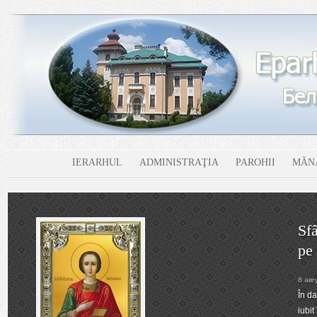
IERARHUL
ADMINISTRAŢIA
PAROHII
MĂNĂ
n – doctorul care L-a descoperit
Biserica ne pune înainte chipul unui sfânt care este cunoscut și
milostivirea sa: Sfântul Mare Mucenic și Tămăduitor