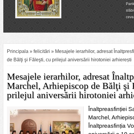
n a fost medic. El cunoștea suferința omenească, bolile,
nilor. Dar, pe măsură ce L-a cunoscut pe Hristos, a descoperit
u are nevoie numai de vindecarea trupului, ci și de
se află una dintre cele mai importante lecții ale vieții sale.
 are milă de toți....
Principala
»
felicitări
» Mesajele ierarhilor, adresat Înaltpresf
de Bălţi şi Făleşti, cu prilejul aniversării hirotoniei arhierești
Mesajele ierarhilor, adresat Înaltp
Marchel, Arhiepiscop de Bălţi şi F
prilejul aniversării hirotoniei arhi
Înaltpreasfinției Sa
Marchel, Arhiepisc
Înaltpreasfinția Vo