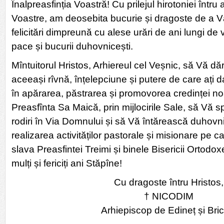
Înalpreasfinția Voastră! Cu prilejul hirotoniei întru 
Voastre, am deosebita bucurie și dragoste de a V
felicitări dimpreună cu alese urări de ani lungi de 
pace și bucurii duhovnicești.
Mîntuitorul Hristos, Arhiereul cel Veșnic, să Vă dă
aceeași rîvnă, înțelepciune și putere de care ați
în apărarea, păstrarea și promovorea credinței no
Preasfînta Sa Maică, prin mijlocirile Sale, să Vă
rodiri în Via Domnului și să Vă întărească duhovni
realizarea activităților pastorale și misionare pe c
slava Preasfintei Treimi și binele Bisericii Ortodo
mulți și fericiți ani Stăpîne!
Cu dragoste întru Hristos,
† NICODIM
Arhiepiscop de Edineț și Bric