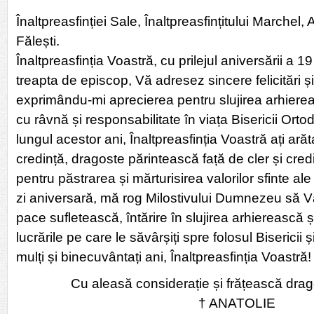
Înaltpreasfinției Sale, Înaltpreasfințitului Marchel, 
Fălești.
Înaltpreasfinția Voastră, cu prilejul aniversării a 19
treapta de episcop, Vă adresez sincere felicitări și
exprimându-mi aprecierea pentru slujirea arhierea
cu râvnă și responsabilitate în viața Bisericii Or
lungul acestor ani, Înaltpreasfinția Voastră ați arăt
credință, dragoste părintească față de cler și credi
pentru păstrarea și mărturisirea valorilor sfinte al
zi aniversară, mă rog Milostivului Dumnezeu să V
pace sufletească, întărire în slujirea arhierească 
lucrările pe care le săvârșiți spre folosul Bisericii și
mulți și binecuvântați ani, Înaltpreasfinția Voastră!
Cu aleasă considerație și frățească drago
† ANATOLIE