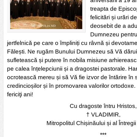
aniversării a 19 an
treapta de Episc
felicitări și urări 
deosebit de a adu
Dumnezeu pentru s
jertfelnică pe care o împliniți cu râvnă și devotame
Fălești. Ne rugăm Bunului Dumnezeu să Vă dărui
sufletească și putere în nobila misiune arhiereas
pe calea înțelepciunii și a dragostei pastorale.
Har
ocrotească mereu și să Vă fie izvor de întărire în
credincioșilor și în promovarea valorilor ortodoxe. S
fericiţi ani!
Cu dragoste întru Hristos,
† VLADIMIR,
Mitropolitul Chișinăului și al Întreg
***