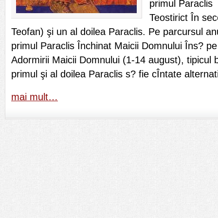
primul Paraclis
Teostirict În se
Teofan) şi un al doilea Paraclis. Pe parcursul an
primul Paraclis Închinat Maicii Domnului Îns? pe
Adormirii Maicii Domnului (1-14 august), tipicul
primul şi al doilea Paraclis s? fie cÎntate alternat
mai mult…