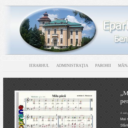
IERARHUL
ADMINISTRAŢIA
PAROHII
MĂNĂ
„Mi
pe
4 авг
Mai m
Sfânt