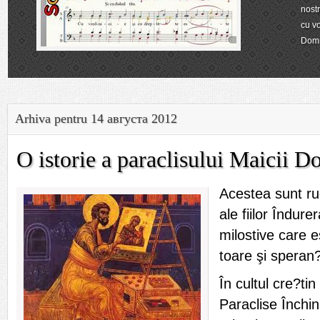
nostr
cu vo
Dom
Arhiva pentru 14 августа 2012
O istorie a paraclisului Maicii 
Acestea sunt ru
ale fiilor Îndure
milostive care e
toare şi speran?
În cultul cre?ti
Paraclise Închi