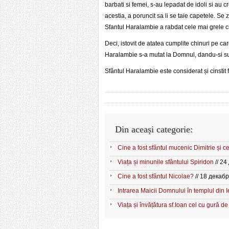
barbati si femei, s-au lepadat de idoli si au c
acestia, a poruncit sa li se taie capetele. Se 
Sfantul Haralambie a rabdat cele mai grele chi
Deci, istovit de atatea cumplite chinuri pe car
Haralambie s-a mutat la Domnul, dandu-si sufle
Sfântul Haralambie este considerat și cinstit 
Din aceași categorie:
Cine a fost sfântul mucenic Dimitrie și ce
Viața și minunile sfântului Spiridon
// 24
Cine a fost sfântul Nicolae?
// 18 декабр
Intrarea Maicii Domnului în templul din 
Viața și învățătura sf.Ioan cel cu gură de