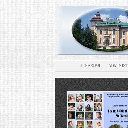
IERARHUL
ADMINIST
 și tutorial
 stăm cu frică, să luăm aminte,
audei. Preotul: Harul Domnului