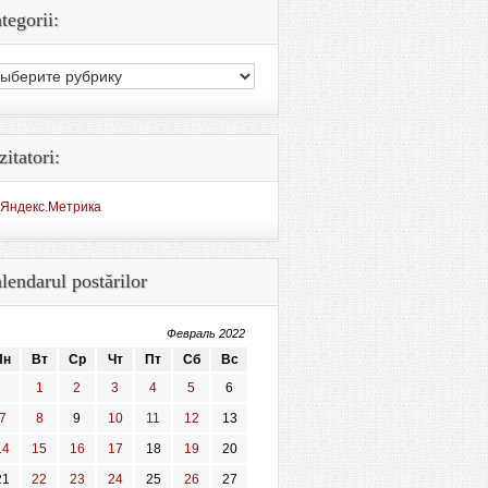
tegorii:
egorii:
zitatori:
lendarul postărilor
Февраль 2022
Пн
Вт
Ср
Чт
Пт
Сб
Вс
1
2
3
4
5
6
7
8
9
10
11
12
13
14
15
16
17
18
19
20
21
22
23
24
25
26
27