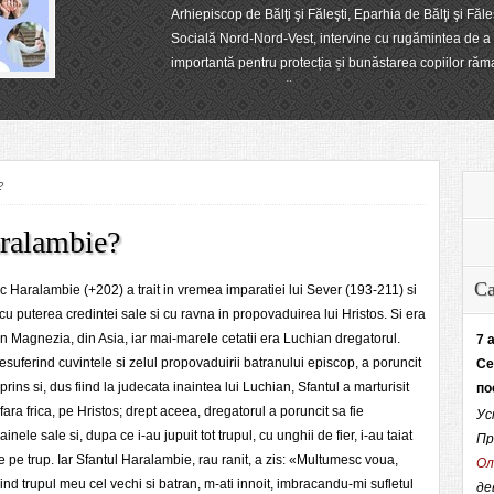
Arhiepiscop de Bălţi şi Făleşti, Eparhia de Bălţi şi Făle
Socială Nord-Nord-Vest, intervine cu rugămintea de a s
importantă pentru protecția și bunăstarea copiilor răma
comunitatea noastră.
?
aralambie?
Ca
 Haralambie (+202) a trait in vremea imparatiei lui Sever (193-211) si
t cu puterea credintei sale si cu ravna in propovaduirea lui Hristos. Si era
n Magnezia, din Asia, iar mai-marele cetatii era Luchian dregatorul.
7 
esuferind cuvintele si zelul propovaduirii batranului episcop, a poruncit
Се
 prins si, dus fiind la judecata inaintea lui Luchian, Sfantul a marturisit
по
 fara frica, pe Hristos; drept aceea, dregatorul a poruncit sa fie
Ус
nele sale si, dupa ce i-au jupuit tot trupul, cu unghii de fier, i-au taiat
Пр
de pe trup. Iar Sfantul Haralambie, rau ranit, a zis: «Multumesc voua,
Ол
rujind trupul meu cel vechi si batran, m-ati innoit, imbracandu-mi sufletul
де