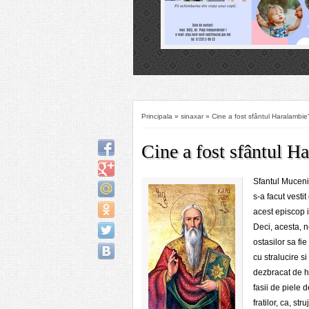
părtășirea Sfântului Duh, să fie
 inimile. Strana: Avem către
Principala
»
sinaxar
» Cine a fost sfântul Haralambie
Cine a fost sfântul H
Sfantul Mucenic
s-a facut vesti
acest episcop i
Deci, acesta, n
ostasilor sa fie
cu stralucire si
dezbracat de hai
fasii de piele 
fratilor, ca, st