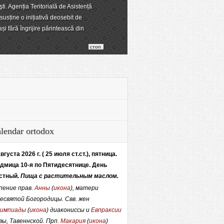
şti. Agenția Teritorială de Asistență
usține o inițiativă deosebit de
și fără îngrijire părintească din
стоп
lendar ortodox
августа 2026 г. ( 25 июля ст.ст.), пятница.
дмица 10-я по Пятидесятнице. День
стный.
Пища с растительным маслом.
пение прав.
Анны
(
икона
), матери
есвятой Богородицы. Свв. жен
импиады
(
икона
) диакониссы и
Евпраксии
вы, Тавеннской. Прп.
Макария
(
икона
)