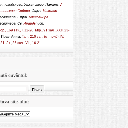
лтоводского, Унженского. Память
V
еленского Собора
. Сщмч.
Николая
есвитера. Сщмч.
Александра
есвитера. Св.
Ираиды
исп.
ор., 169 зач., I, 12-20.
Мф., 91 зач., XXII, 23-
.
Прав. Анны:
Гал., 210 зач. (от полу́), IV,
-31.
Лк., 36 зач., VIII, 16-21.
ută cuvântul:
йти:
hiva site-ului:
hiva
e-
i: