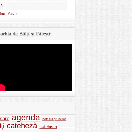
28
Янв
Мар »
arhia de Bălți și Fălești:
agenda
nare
botezul pruncilor
cateheză
ți
catehism