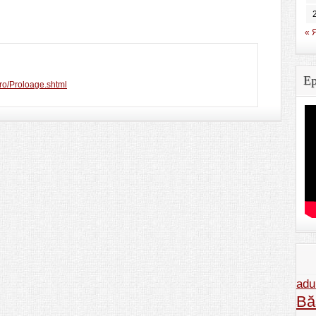
« 
Ep
.ro/Proloage.shtml
adu
Băl