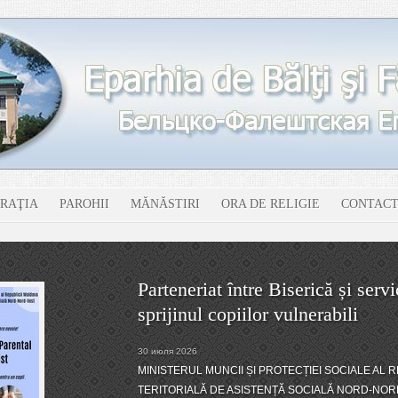
RAŢIA
PAROHII
MĂNĂSTIRI
ORA DE RELIGIE
CONTACT
Parteneriat între Biserică și servi
sprijinul copiilor vulnerabili
30 июля 2026
MINISTERUL MUNCII ȘI PROTECȚIEI SOCIALE AL 
TERITORIALĂ DE ASISTENȚĂ SOCIALĂ NORD-NORD-VEST