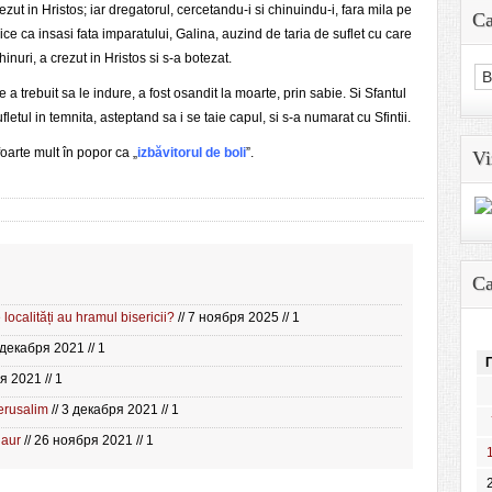
rezut in Hristos; iar dregatorul, cercetandu-i si chinuindu-i, fara mila pe
Ca
zice ca insasi fata imparatului, Galina, auzind de taria de suflet cu care
nuri, a crezut in Hristos si s-a botezat.
Cat
e a trebuit sa le indure, a fost osandit la moarte, prin sabie. Si Sfantul
tul in temnita, asteptand sa i se taie capul, si s-a numarat cu Sfintii.
foarte mult în popor ca „
izbăvitorul de boli
”.
Vi
Ca
 localități au hramul bisericii?
// 7 ноября 2025 // 1
 декабря 2021 // 1
я 2021 // 1
Ierusalim
// 3 декабря 2021 // 1
 aur
// 26 ноября 2021 // 1