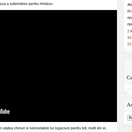
ua a suferintelor pentru Hristos».
Же
Вс
пр
пр
2 К
33
22
Ca
На
Ar
Ar
sit
atatea chinuri si neincetatele lui rugaciuni pentru toti, multi din ei,
ulu