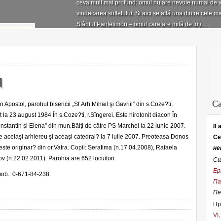
ceva mult mai profund: omul nu are nevoie numai de vi
vindecarea sufletului. Și aici se află una dintre cele mai
Sfântul Pantelimon – omul care are milă de toți....
„Mila păcii, jertfă laudei” – partit
pentru cor mixt și cor omogen
4 августа 2026
Mai multe partituri, aici. Diaconul/preotul: Să stăm bin
l
Sfânta Jertfă cu pace a o aduce. Strana: Mila păcii, je
nostru Iisus Hristos și dragostea lui Dumnezeu și Tatăl
Ca
n Apostol, parohul bisericii „Sf.Arh.Mihail şi Gavriil” din s.Coze?ti,
cu voi cu toți. Strana: Și cu duhul tău. Preotul: Sus să
t la 23 august 1984 În s.Coze?ti, r.Sîngerei. Este hirotonit diacon În
Domnul.
nstantin şi Elena” din mun.Bălţi de către PS Marchel la 22 iunie 2007.
8 
de acelaşi arhiereu şi aceaşi catedral? la 7 iulie 2007. Preoteasa Donos
Се
ste originar? din or.Vatra. Copii: Serafima (n.17.04.2008), Rafaela
Parteneriat între Biserică și servi
не
ov (n.22.02.2011). Parohia are 652 locuitori.
Сщ
sprijinul copiilor vulnerabili
Ер
mob.: 0-671-84-238.
Па
30 июля 2026
Пе
MINISTERUL MUNCII ȘI PROTECȚIEI SOCIALE AL 
Пр
TERITORIALĂ DE ASISTENȚĂ SOCIALĂ NORD-NORD-VEST
VI
Arhiepiscop de Bălţi şi Făleşti, Eparhia de Bălţi şi Făle