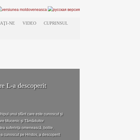
AŢI-NE
VIDEO
CUPRINSUL
re L-a descoperit
chipul unui sfânt care este cunoscut și
Mare Mucenic și Tămăduitor
tea suferința omenească, bolile,
L-a cunoscut pe Hristos, a descoperit