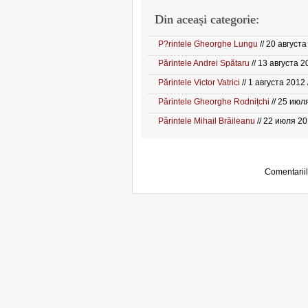
Din aceași categorie:
P?rintele Gheorghe Lungu
// 20 августа
Părintele Andrei Spătaru
// 13 августа 20
Părintele Victor Vatrici
// 1 августа 2012 /
Părintele Gheorghe Rodnițchi
// 25 июля
Părintele Mihail Brăileanu
// 22 июля 201
Comentariil