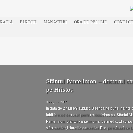
RAŢIA
PAROHII
MĂNĂSTIRI
ORA DE RELIGIE
CONTACT
Sfântul Pantelimon – doctorul ca
pe Hristos
8 августа 2026
În data de 27 iulie/9 august, Biserica ne pune înainte 
iubit în mod deosebit pentru milostivirea sa: Sfântul 
Pantelimon. Sfântul Pantelimon a fost medic. El cunoș
slăbiciunile și durerile oamenilor. Dar, pe măsură ce 