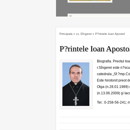
Principala
»
cv
,
Sîngerei
»
P?rintele Ioan Apostol
P?rintele Ioan Aposto
Biografia. Preotul Ioa
r.Sîngerei este n?scu
catedrala „Sf.?mp.Co
Este hirotonit preot 
Olga (n.28.01.1989) e
(n.13.06.2009) şi Iac
Tel.: 0-258-56-241; 