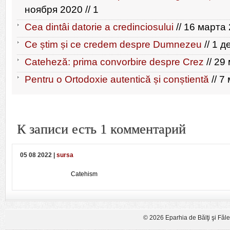
ноября 2020 // 1
Cea dintâi datorie a credinciosului
// 16 марта 
Ce știm și ce credem despre Dumnezeu
// 1 д
Cateheză: prima convorbire despre Crez
// 29
Pentru o Ortodoxie autentică și conștientă
// 7
К записи есть 1 комментарий
05 08 2022 |
sursa
Catehism
© 2026 Eparhia de Bălţi şi Făl