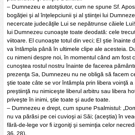
– Dumnezeu e atotştiutor, cum ne spune Sf. Apost
bogăţiei şi al înţelepciunii şi al ştiinţei lui Dumne
necercate judecăţile Lui se nepătrunse căiele Lui!”
lui Dumnezeu cunoaşte toate deodată: cele trecut
viitoare. El cunoaşte totul din veci; El ştie înainte
va întâmpla până în ultimele clipe ale acesteia. 
cu nimeni despre noi, în momentul când am fost cr
cunoştea rostul nostru înainte de facerea pământul
prezenţa Sa, Dumnezeu nu ne obligă să facem c
ştie toate câte se vor întâmpla prin libera voinţă 
preştiinţă nu nimiceşte liberul arbitru sau libera
priveşte în inimi, ştie toate şi aude toate.
– Dumnezeu e drept, cum spune Psalmistul: „Dom
nu va părăsi pe cei cuvioşi ai Săi; (aceştia) în veac 
fără-de-lege vor fi izgoniţi şi seminţia celor necredi
36, 28).