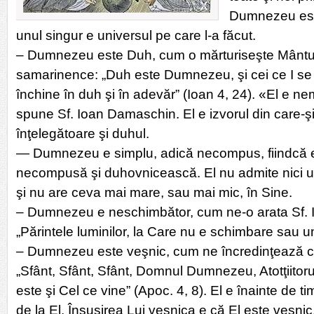
Dumnezeu este
unul singur e universul pe care l-a făcut.
– Dumnezeu este Duh, cum o mărturiseşte Mântuit
samarinence: „Duh este Dumnezeu, şi cei ce I se 
închine în duh şi în adevăr” (Ioan 4, 24). «El e ne
spune Sf. Ioan Damaschin. El e izvorul din care-şi 
înţelegătoare şi duhul.
— Dumnezeu e simplu, adică necompus, fiindcă e
necompusă şi duhovnicească. El nu admite nici u
şi nu are ceva mai mare, sau mai mic, în Sine.
– Dumnezeu e neschimbător, cum ne-o arata Sf. I
„Părintele luminilor, la Care nu e schimbare sau u
– Dumnezeu este veşnic, cum ne încredinţează cu
„Sfânt, Sfânt, Sfânt, Domnul Dumnezeu, Atotţiitoru
este şi Cel ce vine” (Apoc. 4, 8). El e înainte de t
de la El. Însuşirea Lui veşnica e că El este veşnic