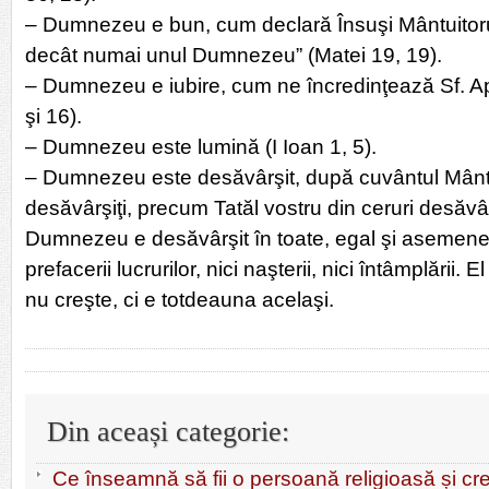
– Dumnezeu e bun, cum declară Însuşi Mântuitoru
decât numai unul Dumnezeu” (Matei 19, 19).
– Dumnezeu e iubire, cum ne încredinţează Sf. Apo
şi 16).
– Dumnezeu este lumină (I Ioan 1, 5).
– Dumnezeu este desăvârşit, după cuvântul Mântuit
desăvârşiţi, precum Tatăl vostru din ceruri desăvâr
Dumnezeu e desăvârşit în toate, egal şi asemen
prefacerii lucrurilor, nici naşterii, nici întâmplării.
nu creşte, ci e totdeauna acelaşi.
Din aceași categorie:
Ce înseamnă să fii o persoană religioasă și c