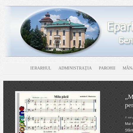
IERARHUL
ADMINISTRAŢIA
PAROHII
MĂNĂ
„Mi
pe
4 авг
Mai m
Sfânt