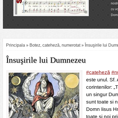
nostr
cu vo
Dom
Principala
»
Botez
,
cateheză
,
numerotat
» Însuşirile lui Du
Însuşirile lui Dumnezeu
#cateheză
#n
este unul. Sf.
corintenilor: „
un singur Dum
sunt toate si n
Domn Iisus Hri
toate şi noi pri