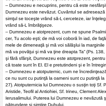
– Dumnezeu e necuprins, pentru că este nesfârşit
Dumnezeu este nevăzut. Cuvântul se adresează că
simţul se toceşte vrând să-L cerceteze, iar înţele
vrând să-L îmbrăţişeze.
– Dumnezeu e atotprezent, cum ne spune Psalmist
cer, Tu acolo eşti; de mă voi coborâ în iad, de faţă 
mele de dimeneaţă şi mă voi sălăşlui la marginile
mă va povăţui şi mă va ţine dreapta Ta” (Ps. 138, 
şi fără sfârşit, Dumnezeu este atotprezent, pentru 
că toate sunt în El. El e pretutindeni şi e în întreg
– Dumnezeu e atotputernic, cum ne încredinţează
ce nu sunt cu putinţă la oameni sunt cu putinţă 
27). Atotputernicia lui Dumnezeu o susţin toţi Sf. P
Aristide, Teofil al Antiohiei, Sf. Irineu, Clement Alex
Ierusalimului. Puterea lui Dumnezeu e nevăzută 
pătrundere şi simţire Duhului.